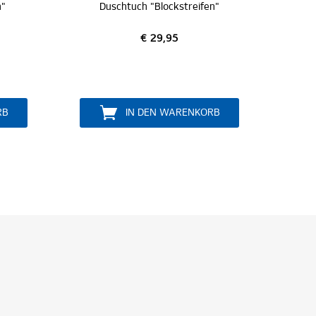
n"
Saunatuch "Blockstreifen"
D
€ 39,95
RB
IN DEN WARENKORB