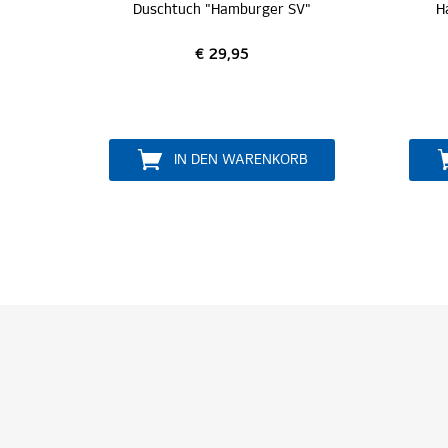
V"
Handtuch "Hamburger SV"
H
€ 19,95
B
IN DEN WARENKORB