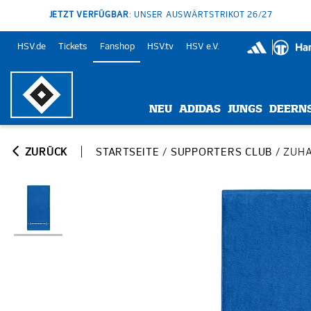
JETZT VERFÜGBAR
: UNSER AUSWÄRTSTRIKOT 26/27
HSV.de
Tickets
Fanshop
HSV.tv
HSV e.V.
NEU
ADIDAS
JUNGS
DEERN
ZURÜCK
STARTSEITE
/
SUPPORTERS CLUB
/
ZUH