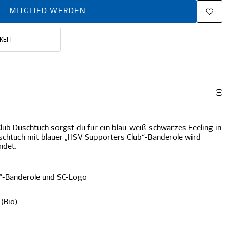
MITGLIED WERDEN
KEIT
lub Duschtuch sorgst du für ein blau-weiß-schwarzes Feeling in
chtuch mit blauer „HSV Supporters Club“-Banderole wird
undet.
“-Banderole und SC-Logo
(Bio)