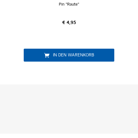
Pin "Raute"
Pin 
€ 4,95
IN DEN WARENKORB
IN D