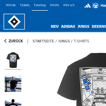
HSV.de
Tickets
Fanshop
HSV.tv
HSV e.V.
NEU
ADIDAS
JUNGS
DEERN
ZURÜCK
STARTSEITE
/
JUNGS
/
T-SHIRTS