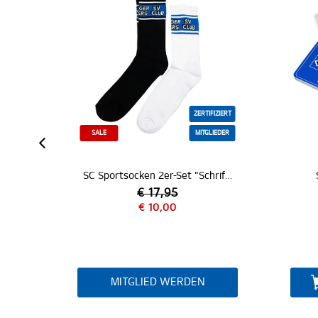
ZERTIFIZIERT
SALE
MITGLIEDER
SC Sportsocken 2er-Set "Schriftzug"
Skatspiel "Nur
€ 17,95
€ 10,00
€ 4,9
MITGLIED WERDEN
IN DEN W