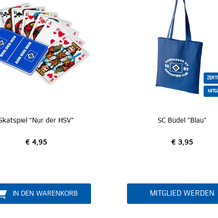
ZERTIFIZIERT
MITGLIEDER
 der HSV"
SC Büdel "Blau"
5
€ 3,95
MITGLIED WERDEN
ARENKORB