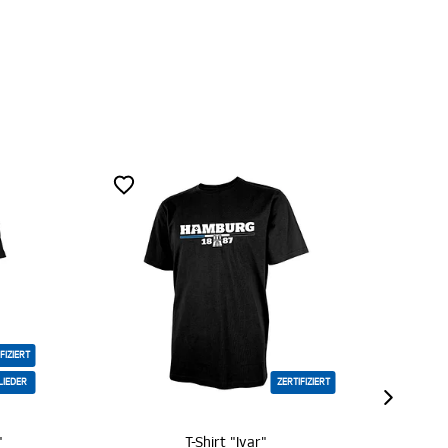
ZERTIFIZIERT
RTIFIZIERT
MITGLIEDER
SC T-Shirt Kids "Meine Stadt"