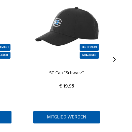
ZERTIFIZIERT
MITGLIEDER
SALE
SC Cap "Schwarz"
SC Siegelrin
€ 39,
€ 19,95
€ 25,
MITGLIED WERDEN
MITGLIED 