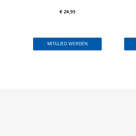
€ 24,95
N
MITGLIED WERDEN