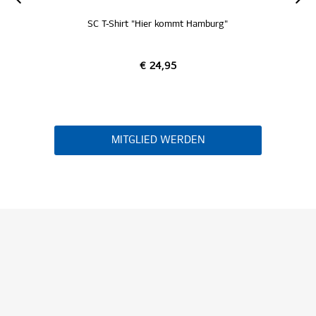
Hamburg"
SC T-Shirt "Logo mittig schwarz"
€ 24,95
EN
MITGLIED WERDEN