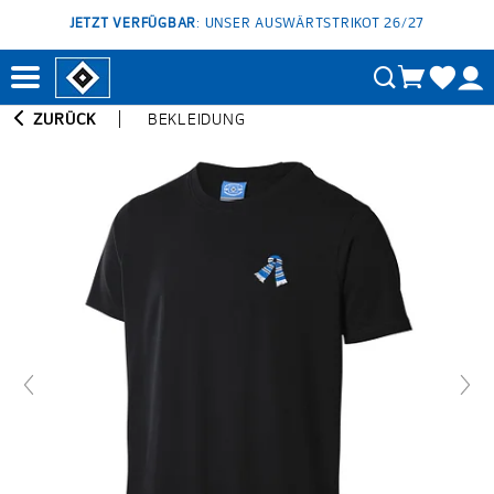
JETZT VERFÜGBAR
: UNSER AUSWÄRTSTRIKOT 26/27
ZURÜCK
BEKLEIDUNG