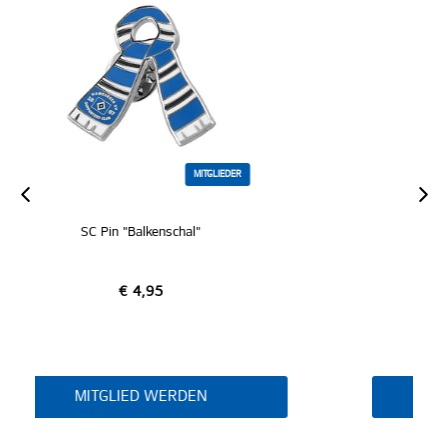
ZERTIFIZIERT
ER
MITGLIEDER
SC Stricktroyer "Balkenschal"
€ 69,95
MITGLIED WERDEN