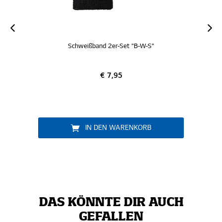
band 2er-Set "B-W-S"
SC New Era Cap "
€ 7,95
€ 29,95
MITGLIED WE
N DEN WARENKORB
DAS KÖNNTE DIR AUCH
GEFALLEN