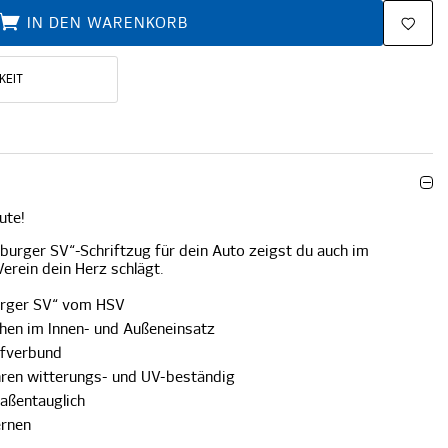
IN DEN WARENKORB
KEIT
ute!
urger SV“-Schriftzug für dein Auto zeigst du auch im
Verein dein Herz schlägt.
urger SV“ vom HSV
ächen im Innen- und Außeneinsatz
ffverbund
ahren witterungs- und UV-beständig
aßentauglich
ernen