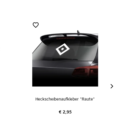
Heckscheibenaufkleber "Raute"
3D Aufkleber
€ 2,95
€