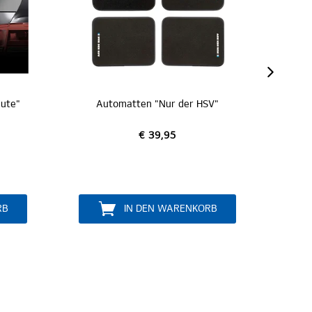
 "Nur der HSV"
Heckscheibenaufkleber "Hamburger SV"
 39,95
€ 19,95
EN WARENKORB
IN DEN WARENKORB