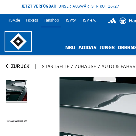
JETZT VERFÜGBAR
: UNSER AUSWÄRTSTRIKOT 26/27
HSV.de
Tickets
Fanshop
HSV.tv
HSV e.V.
NEU
ADIDAS
JUNGS
DEERN
ZURÜCK
STARTSEITE
/
ZUHAUSE
/
AUTO & FAHR