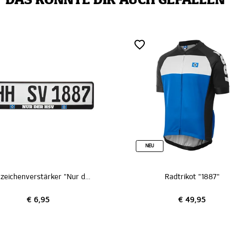
DAS KÖNNTE DIR AUCH GEFALLEN
NEU
Kennzeichenverstärker "Nur der HSV"
Radtrikot "1887"
 6,95
€ 49,95