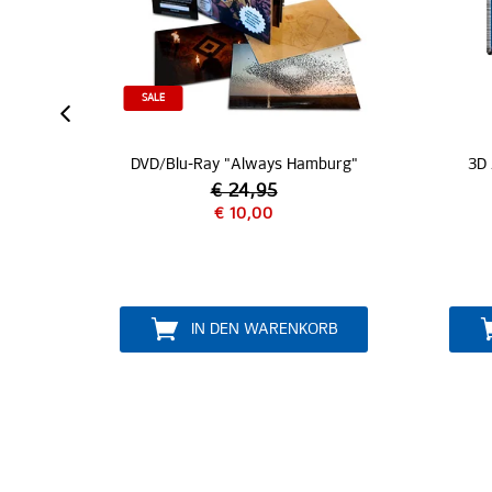
"Always Hamburg"
3D Aufkleber Metallic "Raute"
24,95
10,00
€ 4,95
EN WARENKORB
IN DEN WARENKORB