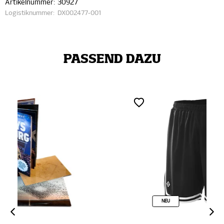
Artikelnummer:
30927
Logistiknummer:
DX002477-001
PASSEND DAZU
NEU