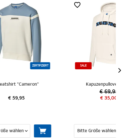
FIZIERT
SALE
Kapuzenpullover "Arn"
€ 69,95
€ 35,00