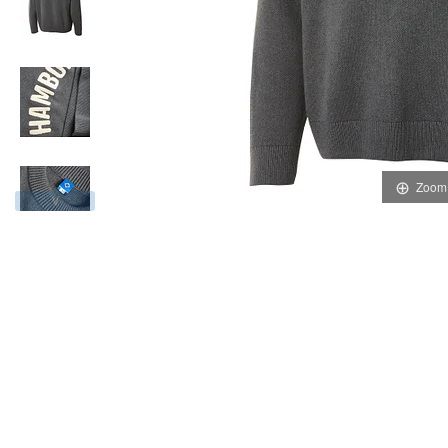
Zoom
∨