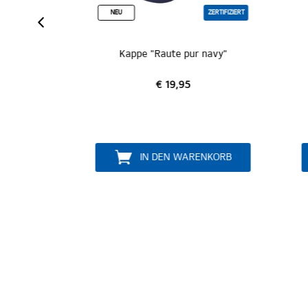
IZIERT
NEU
ZERTIFIZIERT
Kappe "Raute pur navy"
€ 19,95
B
IN DEN WARENKORB