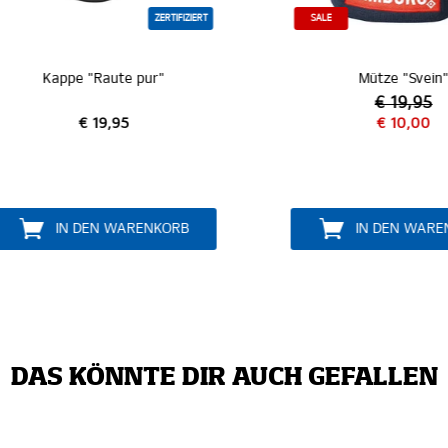
ZERTIFIZIERT
SALE
Kappe "Raute pur"
Mütze "Svein"
€ 19,95
€ 19,95
€ 10,00
IN DEN WARENKORB
IN DEN WARENKO
DAS KÖNNTE DIR AUCH GEFALLEN