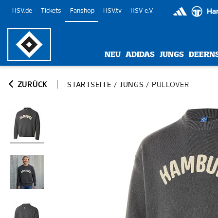
HSV.de
Tickets
Fanshop
HSV.tv
HSV e.V.
NEU
ADIDAS
JUNGS
DEERN
ZURÜCK
STARTSEITE
/
JUNGS
/
PULLOVER