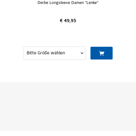
Damen "Lenke"
T-Shirt Damen "Betje"
5
€ 24,95