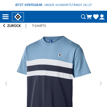
JETZT VERFÜGBAR
: UNSER AUSWÄRTSTRIKOT 26/27
ZURÜCK
T-SHIRTS