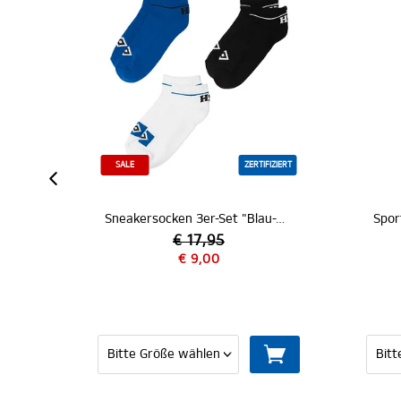
SALE
ZERTIFIZIERT
Sneakersocken 3er-Set "Blau-Weiß-Schwarz"
€ 17,95
€ 9,00
€ 14,95