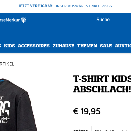
JETZT VERFÜGBAR
: UNSER AUSWÄRTSTRIKOT 26/27
S
KIDS
ACCESSOIRES
ZUHAUSE
THEMEN
SALE
AUKTI
ARTIKEL
T-SHIRT KI
ABSCHLACH!
€ 19,95