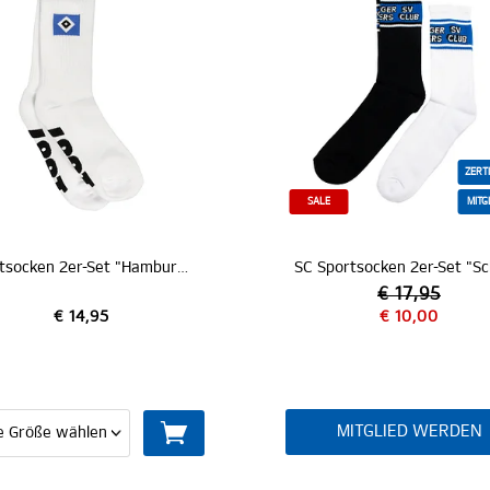
ZERTIFIZIERT
SALE
MITGLIEDER
Sportsocken 2er-Set "Hamburger SV"
SC Sportsocken 2er-Set "Schriftzug"
€ 17,95
€ 10,00
MITGLIED WERDEN