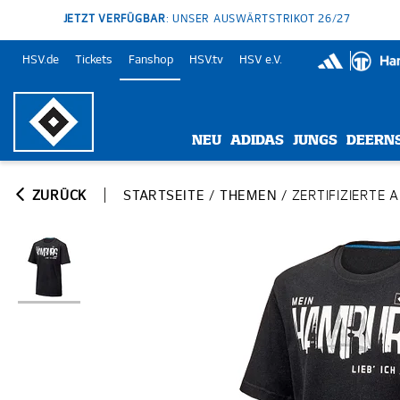
JETZT VERFÜGBAR
: UNSER AUSWÄRTSTRIKOT 26/27
HSV.de
Tickets
Fanshop
HSV.tv
HSV e.V.
NEU
ADIDAS
JUNGS
DEERN
ZURÜCK
STARTSEITE
/
THEMEN
/
ZERTIFIZIERTE 