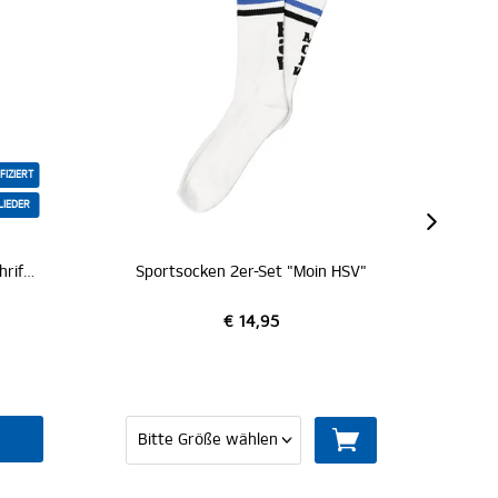
Sportsocken 2er-Set "Moin HSV"
Baby Socken "Bahn
€ 14,95
€ 7,95