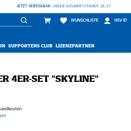
JETZT VERFÜGBAR
: UNSER AUSWÄRTSTRIKOT 26/27
WUNSCHLISTE
HSV ID
ON
SUPPORTERS CLUB
LIZENZPARTNER
R 4ER-SET "SKYLINE"
rsandkosten
gen