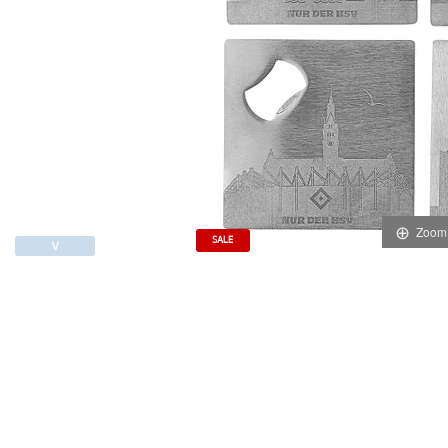
Zoom
SALE
∨