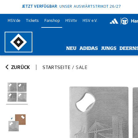
JETZT VERFÜGBAR
: UNSER AUSWÄRTSTRIKOT 26/27
HSV.de
Tickets
Fanshop
HSV.tv
HSV e.V.
NEU
ADIDAS
JUNGS
DEERN
ZURÜCK
STARTSEITE
/
SALE