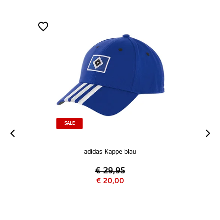
SALE
e blau
adidas Kappe schwarz
95
€ 29,95
00
€ 20,00