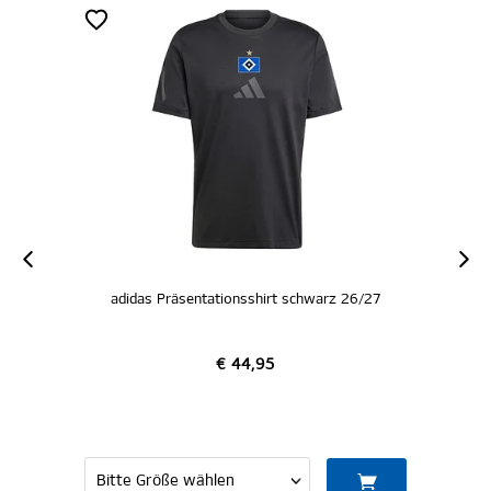
ionsshirt schwarz 26/27
adidas Präsentationsho
€ 44,95
€ 89,95