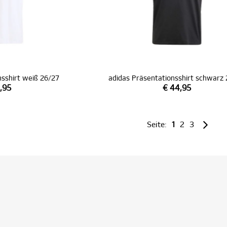
nsshirt weiß 26/27
adidas Präsentationsshirt schwarz
,95
€ 44,95
Seite:
1
2
3