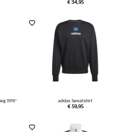
€ 34,95
ieg 1976“
adidas Sweatshirt
€ 59,95