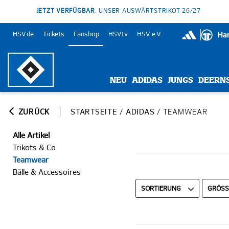
JETZT VERFÜGBAR
: UNSER AUSWÄRTSTRIKOT 26/27
HSV.de
Tickets
Fanshop
HSV.tv
HSV e.V.
NEU
ADIDAS
JUNGS
DEERN
ZURÜCK
STARTSEITE
/
ADIDAS
/
TEAMWEAR
Alle Artikel
Trikots & Co
Teamwear
Bälle & Accessoires
SORTIERUNG
GRÖSSE