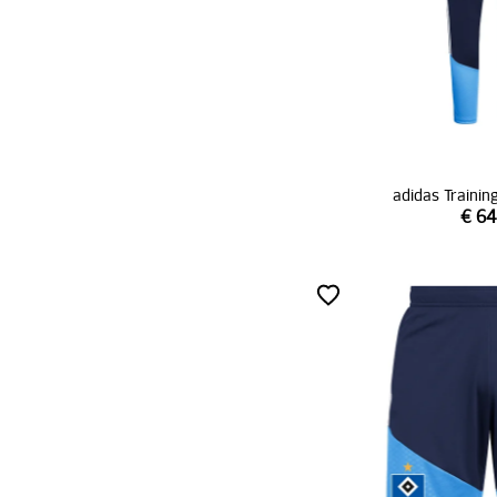
adidas Traini
€ 64