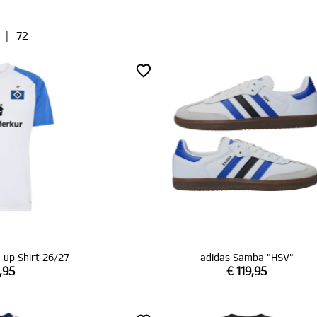
|
72
 up Shirt 26/27
adidas Samba "HSV"
,95
€ 119,95