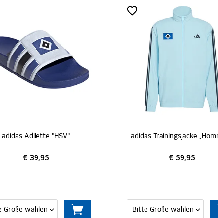
 "HSV"
adidas Trainingsjacke „Hommage Pokalsieg 1976“
€ 59,95