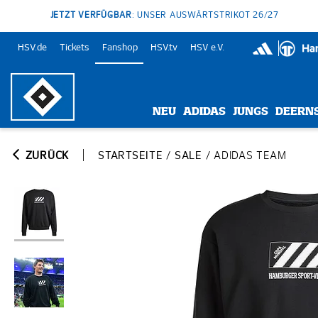
JETZT VERFÜGBAR
: UNSER AUSWÄRTSTRIKOT 26/27
HSV.de
Tickets
Fanshop
HSV.tv
HSV e.V.
NEU
ADIDAS
JUNGS
DEERN
ZURÜCK
STARTSEITE
/
SALE
/
ADIDAS TEAM