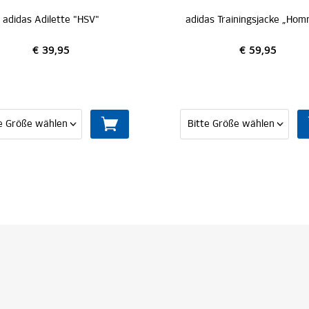
ilette "HSV"
adidas Trainingsjacke „Hommage Pokalsieg 1976“
39,95
€ 59,95