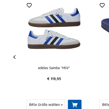
adidas Samba "HSV"
adidas Adilette
€ 119,95
€ 39,95