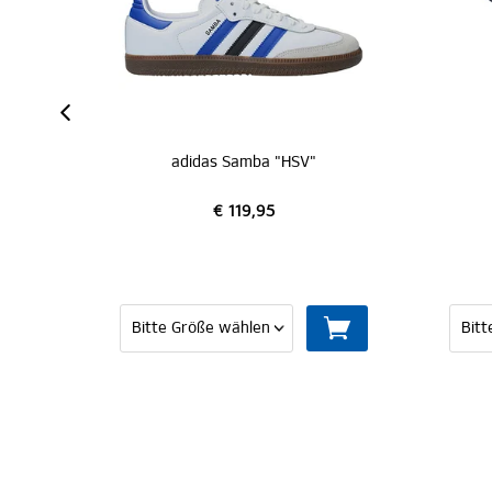
adidas Samba "HSV"
adidas Adilette "HSV"
€ 119,95
€ 39,95