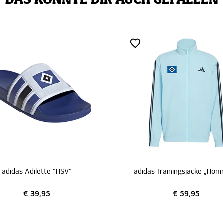
DAS KÖNNTE DIR AUCH GEFALLEN
ilette "HSV"
adidas Trainingsjacke „Hommage Pokalsieg 1976“
39,95
€ 59,95