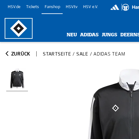
HSV.de
Tickets
Fanshop
HSV.tv
HSV e.V.
NEU
ADIDAS
JUNGS
DEERN
ZURÜCK
STARTSEITE
/
SALE
/
ADIDAS TEAM