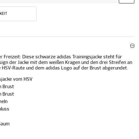
KEIT
r Freizeit: Diese schwarze adidas Trainingsjacke steht für
esign der Jacke mit dem weißen Kragen und den drei Streifen an
ie HSV-Raute und dem adidas Logo auf der Brust abgerundet.
gsjacke vom HSV
n Brust
n Brust
meln
hluss
 Saum