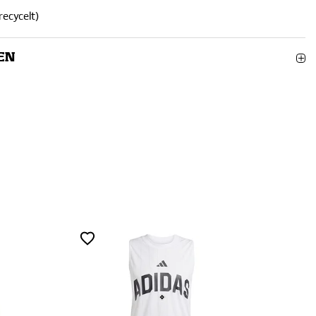
recycelt)
EN